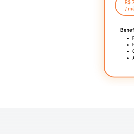
R$ 
/ m
Benef