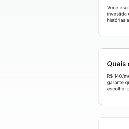
Você esco
investida 
histórias
Quais 
R$ 140/mê
garante q
escolher o