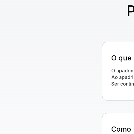
P
O que 
O apadrin
Ao apadri
Ser conti
Como f