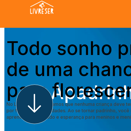
Todo sonho p
de uma chan
para floresce
Apadrin
No Livre Ser, acreditamos que nenhuma criança deve te
por falta de oportunidades. Ao se tornar padrinho, você
aprendizado, cuidado e esperança para meninos e menin