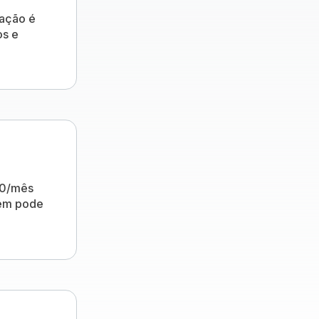
oação é
os e
80/mês
bém pode