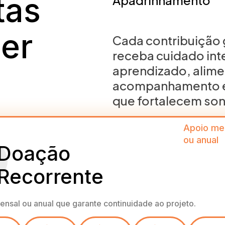
tas
Apadrinhamento
er
Cada contribuição 
receba cuidado int
aprendizado, alime
acompanhamento em
que fortalecem son
Apoio me
ou anual
Doação
Recorrente
nsal ou anual que garante continuidade ao projeto.