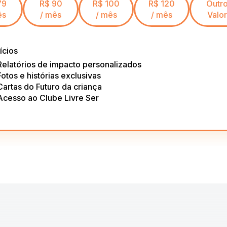
79
R$ 90
R$ 100
R$ 120
Outr
ês
/ mês
/ mês
/ mês
Valor
ícios
Relatórios de impacto personalizados
Fotos e histórias exclusivas
Cartas do Futuro da criança
Acesso ao Clube Livre Ser