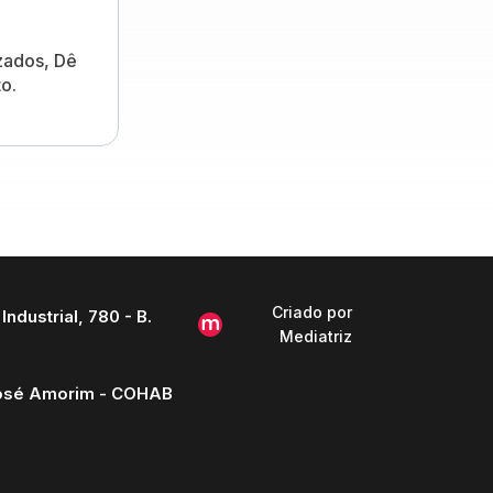
izados, Dê
o.
Criado por
Industrial, 780 - B.
Mediatriz
 José Amorim - COHAB