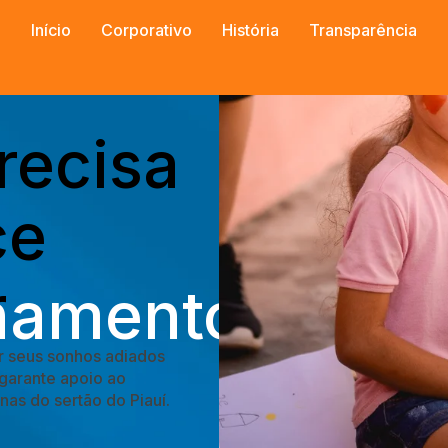
Início
Corporativo
História
Transparência
recisa
ce
r
hamento
r seus sonhos adiados
 garante apoio ao
as do sertão do Piauí.