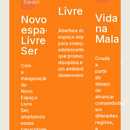
Espaço
Livres Play
Vida
Novo
na
espaço
Abertura do nosso primeiro
Mala
Livre
espaço esportivo voltado
para crianças e
Ser
adolescentes. Um marco
que promoveu saúde,
Criada
disciplina e diversão, criando
a
Com
um ambiente seguro para o
partir
a
desenvolvimento integral.
do
inauguração
desejo
do
de
Novo
alcançar
Espaço
comunidades
Livre
em
Ser,
diferentes
ampliamos
regiões,
nossa
a
capacidade