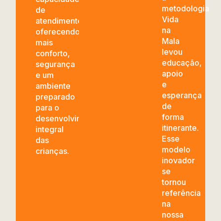
metodologia
de
Vida
atendimento,
na
oferecendo
Mala
mais
levou
conforto,
educação,
segurança
apoio
e um
e
ambiente
esperança
preparado
de
para o
forma
desenvolvimento
itinerante.
integral
Esse
das
modelo
crianças.
inovador
se
tornou
referência
na
nossa