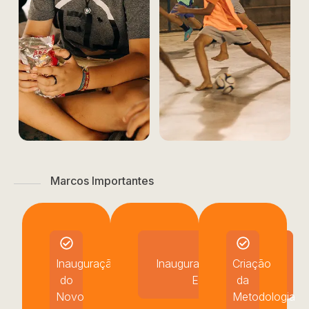
Marcos Importantes
Inauguração
Inauguração do Projeto
Criação
do
Esportivo
da
Novo
Metodologia