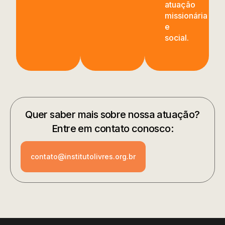
atuação
missionária
e
social.
Quer saber mais sobre nossa atuação?
Entre em contato conosco:
contato@institutolivres.org.br