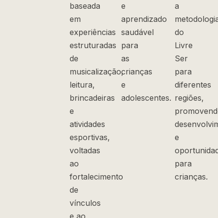
baseada
e
a
em
aprendizado
metodologi
experiências
saudável
do
estruturadas
para
Livre
de
as
Ser
musicalização,
crianças
para
leitura,
e
diferentes
brincadeiras
adolescentes.
regiões,
e
promovend
atividades
desenvolvi
esportivas,
e
voltadas
oportunida
ao
para
fortalecimento
crianças.
de
vínculos
e ao